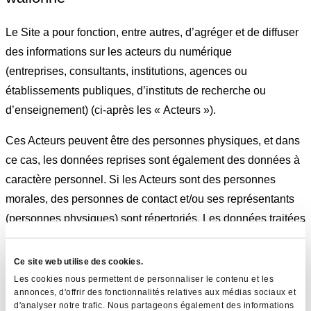
Le Site a pour fonction, entre autres, d’agréger et de diffuser
des informations sur les acteurs du numérique
(entreprises, consultants, institutions, agences ou
établissements publiques, d’instituts de recherche ou
d’enseignement) (ci-après les « Acteurs »).
Ces Acteurs peuvent être des personnes physiques, et dans
ce cas, les données reprises sont également des données à
caractère personnel. Si les Acteurs sont des personnes
morales, des personnes de contact et/ou ses représentants
(personnes physiques) sont répertoriés. Les données traitées
peuvent dès lors également contenir des données à
caractère personnel dans ce cas.
Ce site web utilise des cookies.
Les cookies nous permettent de personnaliser le contenu et les
Les données traitées concernant les Acteurs sont, entre
annonces, d'offrir des fonctionnalités relatives aux médias sociaux et
d'analyser notre trafic. Nous partageons également des informations
autres, les suivantes :