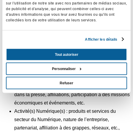
sur l'utilisation de notre site avec nos partenaires de médias sociaux,
de publicité et d'analyse, qui peuvent combiner celles-ci avec
Identification de l’entité juridique : Informations
d'autres informations que vous leur avez fournies ou qu'ils ont
officielles et administratives de l’entreprise (BCE, TVA,
collectées lors de votre utilisation de leurs services.
…), adresse, rôles au sein de l’entreprise, logos,
réseaux sociaux, sites web, etc.
Afficher les détails
Personnes physiques de contact: noms, prénoms,
photos, données de contact (téléphone, fax, adresses
Tout autoriser
mail, adresse physique), rôles au sein de l’entreprise,
Personnaliser
abonnements aux newsletters, réseaux sociaux, tags,
etc.
Refuser
Contexte : présence dans les réseaux sociaux, mention
dans la presse, affiliations, participation à des missions
économiques et événements, etc.
Activité(s) Numérique(s) : produits et services du
secteur du Numérique, nature de l’entreprise,
partenariat, affiliation à des grappes, réseaux, etc.,