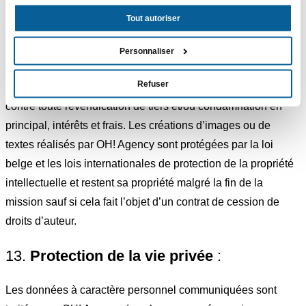
imprimées ou électroniques dont il demande l’exécution par
Tout autoriser
OH! Agency. Il est notamment responsable de l’obtention des
autorisations et de l’acquittement de droits éventuels sur les
Personnaliser
programmes, textes, photos, illustrations, musiques et en
Refuser
général de toute œuvre utilisée et il garantit OH! Agency
contre toute revendication de tiers et/ou condamnation en
principal, intérêts et frais. Les créations d’images ou de
textes réalisés par OH! Agency sont protégées par la loi
belge et les lois internationales de protection de la propriété
intellectuelle et restent sa propriété malgré la fin de la
mission sauf si cela fait l’objet d’un contrat de cession de
droits d’auteur.
13.
Protection de la vie privée
:
Les données à caractère personnel communiquées sont