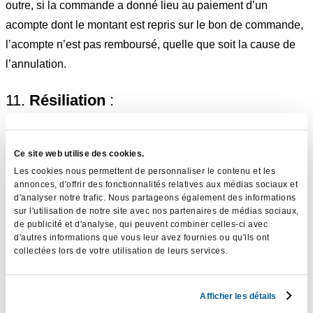
outre, si la commande a donné lieu au paiement d’un
acompte dont le montant est repris sur le bon de commande,
l’acompte n’est pas remboursé, quelle que soit la cause de
l’annulation.
11.
Résiliation
:
Il pourra être mis fin à la commande de bien ou de prestation
Ce site web utilise des cookies.
de service par chacune des parties avec effet immédiat
Les cookies nous permettent de personnaliser le contenu et les
lorsque l’autre partie ne respecte pas ses obligations
annonces, d'offrir des fonctionnalités relatives aux médias sociaux et
découlant des présentes conditions générales et qu’elle n’y
d'analyser notre trafic. Nous partageons également des informations
sur l'utilisation de notre site avec nos partenaires de médias sociaux,
remédie pas dans un délai de 15 jours à tout manquement
de publicité et d'analyse, qui peuvent combiner celles-ci avec
qui lui est notifié par voie recommandée par l’autre partie.
d'autres informations que vous leur avez fournies ou qu'ils ont
collectées lors de votre utilisation de leurs services.
12.
Droits intellectuels
:
Afficher les détails
Le client est seul responsable du contenu des publications