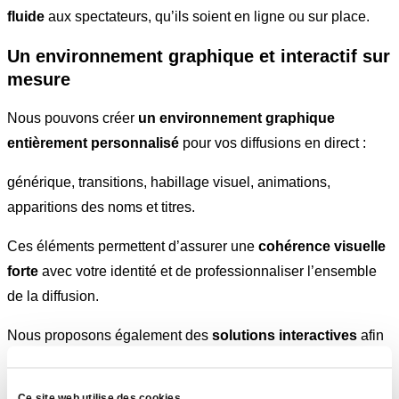
fluide
aux spectateurs, qu’ils soient en ligne ou sur place.
Un environnement graphique et interactif sur
mesure
Nous pouvons créer
un environnement graphique
entièrement personnalisé
pour vos diffusions en direct :
générique, transitions, habillage visuel, animations,
apparitions des noms et titres.
Ces éléments permettent d’assurer une
cohérence visuelle
forte
avec votre identité et de professionnaliser l’ensemble
de la diffusion.
Nous proposons également des
solutions interactives
afin
de créer une
véritable interaction avec le public
:
Ce site web utilise des cookies.