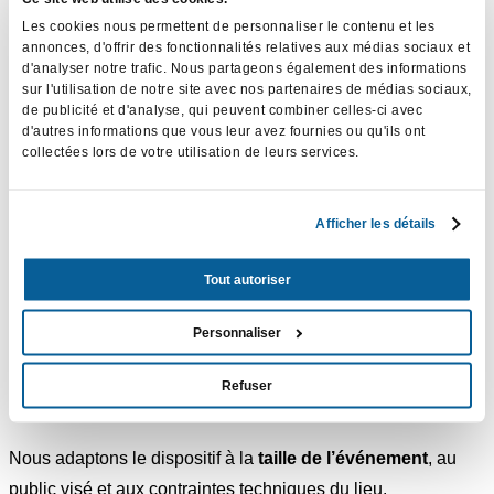
questions en direct, votes, réactions, interventions à distance
Les cookies nous permettent de personnaliser le contenu et les
ou intégration de contenus en temps réel.
annonces, d'offrir des fonctionnalités relatives aux médias sociaux et
d'analyser notre trafic. Nous partageons également des informations
L’objectif est de renforcer l’engagement et de transformer le
sur l'utilisation de notre site avec nos partenaires de médias sociaux,
live en une expérience participative.
de publicité et d'analyse, qui peuvent combiner celles-ci avec
d'autres informations que vous leur avez fournies ou qu'ils ont
collectées lors de votre utilisation de leurs services.
Des usages variés
Nos solutions de live streaming s’adaptent à de nombreux
Afficher les détails
contextes :
Tout autoriser
événements institutionnels et conférences,
assemblées générales et communications internes,
Personnaliser
formations et webinaires,
événements culturels ou publics,
Refuser
lancements et prises de parole officielles.
Nous adaptons le dispositif à la
taille de l’événement
, au
public visé et aux contraintes techniques du lieu.