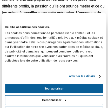
différents profils, la passion qu’ils ont pour ce métier et ce qui
les anime à travailler dans cette entreprise. L’ensemble de
ces vidéos ont été conçues de manière multicanale. Les
portraits pourront fonctionner indépendamment en format
Ce site web utilise des cookies.
court (carré et verticaux pour les réseaux sociaux) ou
Les cookies nous permettent de personnaliser le contenu et les
annonces, d'offrir des fonctionnalités relatives aux médias sociaux et
ensemble par fonction pour les sites de recrutement en
d'analyser notre trafic. Nous partageons également des informations
version longue.
sur l'utilisation de notre site avec nos partenaires de médias sociaux,
de publicité et d'analyse, qui peuvent combiner celles-ci avec
d'autres informations que vous leur avez fournies ou qu'ils ont
Au final, ce sont 13 vidéos qui auront été livrées (avec des
collectées lors de votre utilisation de leurs services.
versions en néerlandais et anglais), de quoi alimenter une
vraie campagne et ressortir les vidéos en fonction des
Afficher les détails
besoins en personnel.
Tout autoriser
Personnaliser