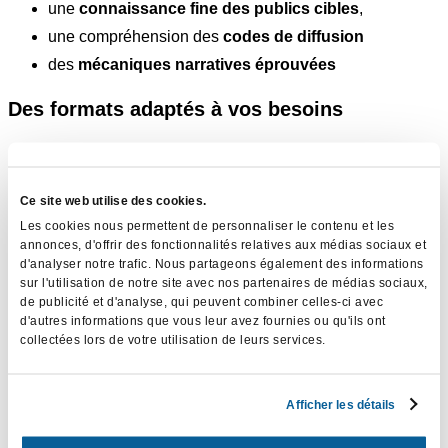
une
connaissance fine des publics cibles
,
une compréhension des
codes de diffusion
des
mécaniques narratives éprouvées
Des formats adaptés à vos besoins
Selon vos objectifs et vos canaux de diffusion, nous
concevons différents formats :
Ce site web utilise des cookies.
Spots TV / pré-roll longues durées
(30’’ – 60’’)
Les cookies nous permettent de personnaliser le contenu et les
annonces, d'offrir des fonctionnalités relatives aux médias sociaux et
Micro-spots pour réseaux sociaux
(6’’ – 15’’)
d'analyser notre trafic. Nous partageons également des informations
Adaptations verticales
(Reels, TikTok, Shorts)
sur l'utilisation de notre site avec nos partenaires de médias sociaux,
de publicité et d'analyse, qui peuvent combiner celles-ci avec
Versions pour diffusion interne
d'autres informations que vous leur avez fournies ou qu'ils ont
collectées lors de votre utilisation de leurs services.
Chaque spot peut être décliné, raccourci ou adapté pour une
diffusion multicanale cohérente
.
Afficher les détails
Une production de A à Z