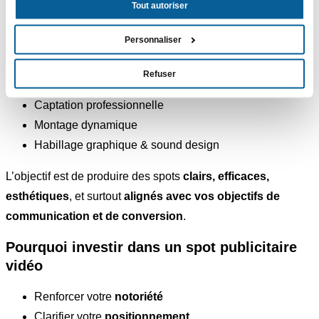
Tout autoriser
Nous prenons en charge toutes les étapes de production :
Personnaliser
Création du concept et rédaction du scénario
Storyboards & pré-production
Refuser
Direction créative et technique de tournage
Captation professionnelle
Montage dynamique
Habillage graphique & sound design
L’objectif est de produire des spots
clairs, efficaces,
esthétiques
, et surtout
alignés avec vos objectifs de
communication et de conversion
.
Pourquoi investir dans un spot publicitaire
vidéo
Renforcer votre
notoriété
Clarifier votre
positionnement