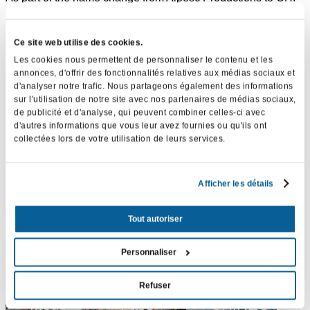
Agency, we decided to create our own advertising. From the
team’s conception to the entire production process, we
Ce site web utilise des cookies.
treated this request as if it were a client’s, with a result in line
Les cookies nous permettent de personnaliser le contenu et les
annonces, d'offrir des fonctionnalités relatives aux médias sociaux et
with our needs.
d'analyser notre trafic. Nous partageons également des informations
sur l'utilisation de notre site avec nos partenaires de médias sociaux,
de publicité et d'analyse, qui peuvent combiner celles-ci avec
d'autres informations que vous leur avez fournies ou qu'ils ont
collectées lors de votre utilisation de leurs services.
Our other projects
Afficher les détails
Tout autoriser
Personnaliser
Refuser
Mode
Face
CHIREC